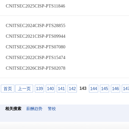
CNITSEC2025CISP-PTS11846
CNITSEC2024CISP-PTS28855
CNITSEC2021CISP-PTS09944
CNITSEC2026CISP-PTS07080
CNITSEC2022CISP-PTS15474
CNITSEC2026CISP-PTS02078
143
首页
上一页
139
140
141
142
144
145
146
14
相关搜索
薪酬趋势
警校