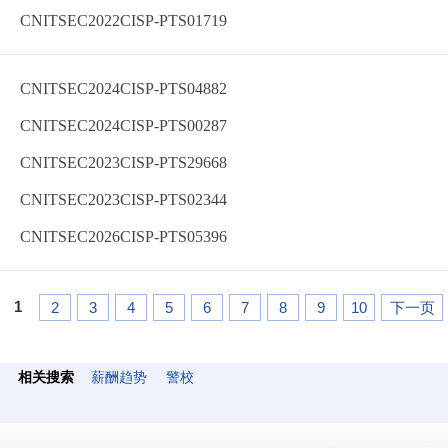
CNITSEC2022CISP-PTS01719
CNITSEC2024CISP-PTS04882
CNITSEC2024CISP-PTS00287
CNITSEC2023CISP-PTS29668
CNITSEC2023CISP-PTS02344
CNITSEC2026CISP-PTS05396
1
2
3
4
5
6
7
8
9
10
下一页
相关搜索
薪酬趋势
警校