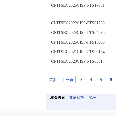
CNITSEC2025CISP-PTS17681
CNITSEC2022CISP-PTS01730
CNITSEC2024CISP-PTS04936
CNITSEC2025CISP-PTS15085
CNITSEC2021CISP-PTS09134
CNITSEC2023CISP-PTS03617
首页
上一页
3
4
5
6
相关搜索
薪酬趋势
警校