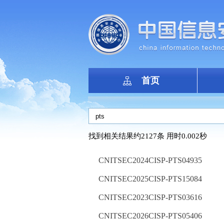
首页
找到相关结果约2127条 用时0.002秒
CNITSEC2024CISP-PTS04935
CNITSEC2025CISP-PTS15084
CNITSEC2023CISP-PTS03616
CNITSEC2026CISP-PTS05406