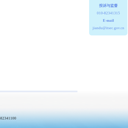
投诉与监督
010-82341315
E-mail
jiandu@itsec.gov.cn
2341100