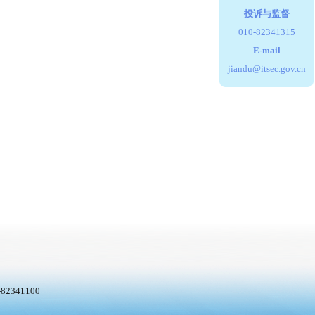
投诉与监督
010-82341315
E-mail
jiandu@itsec.gov.cn
2341100